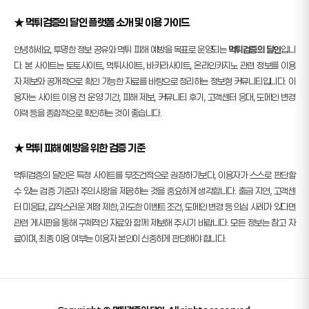
★ 먹튀검증의 달인 플랫폼 소개 및 이용 가이드
안녕하세요, 투명한 정보 공유와 먹튀 피해 예방을 목표로 운영되는
먹튀검증의 달인
입니
다. 본 사이트는 토토사이트, 먹튀사이트, 바카라사이트, 온라인카지노 관련 정보를 이용
자 제보와 공개적으로 확인 가능한 자료를 바탕으로 정리하는 정보형 커뮤니티입니다. 이
용자는 사이트 이용 전 운영 기간, 피해 제보, 커뮤니티 후기, 고객센터 응대, 도메인 변경
이력 등을 종합적으로 확인하는 것이 좋습니다.
★ 먹튀 피해 예방을 위한 검증 기준
먹튀검증의 달인은 특정 사이트를 무조건적으로 권장하기보다, 이용자가 스스로 판단할
수 있는 검증 기준과 주의사항을 제공하는 것을 중요하게 생각합니다. 출금 지연, 고객센
터 미응답, 갑작스러운 계정 제한, 과도한 이벤트 조건, 도메인 변경 등 의심 사례가 있다면
관련 게시판을 통해 구체적인 자료와 함께 제보해 주시기 바랍니다. 모든 정보는 참고 자
료이며, 최종 이용 여부는 이용자 본인이 신중하게 판단해야 합니다.