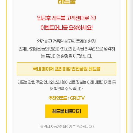
레드불
입금후 레드불 고객센터로 꼭!
이벤트머니를 요청하세요!
안전하고 검증된 최고의 플레이 환경!
언제나 회원님들의 안전과 최고의 만족을 최우선으로 생각하
는 프리미엄 환경을 제공합니다.
국내 메이저 프리미엄 안전공원 레드불
레드불 관련 주요 안내와 스페셜 이벤트 정보는 아래 바로가기를 통
해 확인할 수 있습니다.
추천인코드 : GRLTV
레드불 바로가기
(클릭시 자동가입페이지로 연결됩니다.)