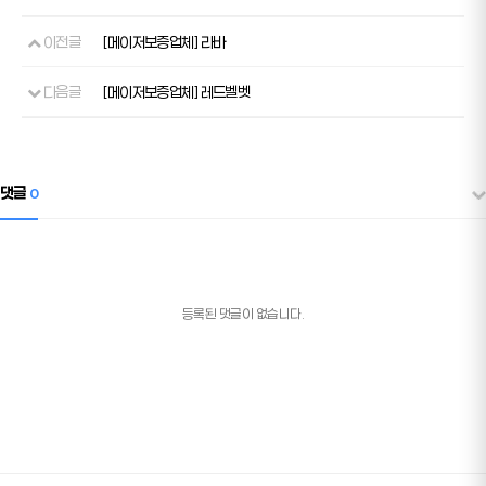
이전글
[메이저보증업체] 라바
다음글
[메이저보증업체] 레드벨벳
댓글
0
등록된 댓글이 없습니다.