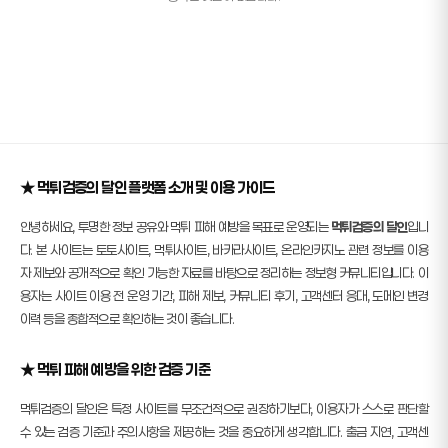
★ 먹튀검증의 달인 플랫폼 소개 및 이용 가이드
안녕하세요, 투명한 정보 공유와 먹튀 피해 예방을 목표로 운영되는
먹튀검증의 달인
입니
다. 본 사이트는 토토사이트, 먹튀사이트, 바카라사이트, 온라인카지노 관련 정보를 이용
자 제보와 공개적으로 확인 가능한 자료를 바탕으로 정리하는 정보형 커뮤니티입니다. 이
용자는 사이트 이용 전 운영 기간, 피해 제보, 커뮤니티 후기, 고객센터 응대, 도메인 변경
이력 등을 종합적으로 확인하는 것이 좋습니다.
★ 먹튀 피해 예방을 위한 검증 기준
먹튀검증의 달인은 특정 사이트를 무조건적으로 권장하기보다, 이용자가 스스로 판단할
수 있는 검증 기준과 주의사항을 제공하는 것을 중요하게 생각합니다. 출금 지연, 고객센