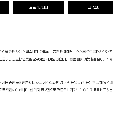
토토커뮤니티
고객센터
성을 판단하기 어렵습니다. 가입และ 충전 단계에서는 정상적으로 응대하다가 환
 입금이나 과도한 인증을 요구하는 사례도 있습니다. 이런 피해 가능성을 줄이기 위
 사용 중인 도메인뿐 아니라 과거 주소와 변경 이력, 운영 기간, 동일한 피해 유형의
적으로 확인해야 합니다. 한 가지 정보만으로 결론을 내리기보다 여러 자료를 비교하는