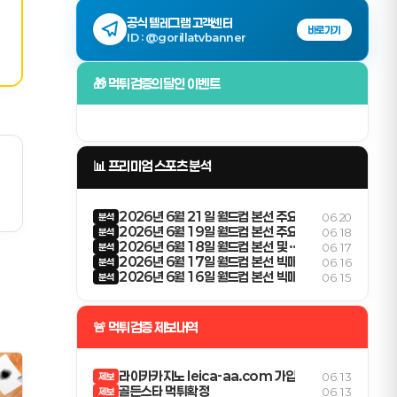
공식 텔레그램 고객센터
바로가기
ID : @gorillatvbanner
🎁 먹튀검증의달인 이벤트
📊 프리미엄 스포츠 분석
2026년 6월 21일 월드컵 본선 주요…
06.20
분석
2026년 6월 19일 월드컵 본선 주요…
06.18
분석
2026년 6월 18일 월드컵 본선 및 …
06.17
분석
2026년 6월 17일 월드컵 본선 빅매…
06.16
분석
2026년 6월 16일 월드컵 본선 빅매…
06.15
분석
🚨 먹튀검증 제보내역
라이카카지노 leica-aa.com 가입…
06.13
제보
골든스타 먹튀확정
06.13
제보