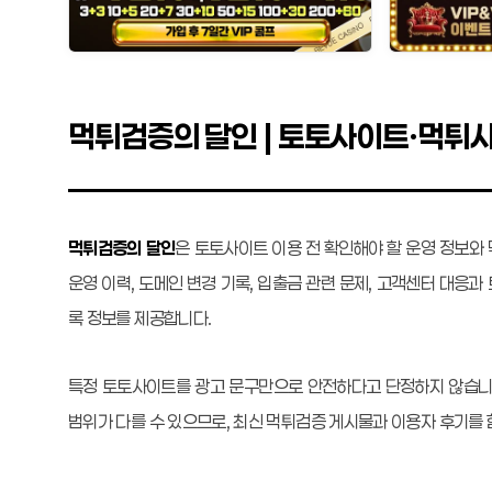
먹튀검증의 달인 | 토토사이트·먹튀
먹튀검증의 달인
은 토토사이트 이용 전 확인해야 할 운영 정보와
운영 이력, 도메인 변경 기록, 입출금 관련 문제, 고객센터 대응
록 정보를 제공합니다.
특정 토토사이트를 광고 문구만으로 안전하다고 단정하지 않습니다
범위가 다를 수 있으므로, 최신 먹튀검증 게시물과 이용자 후기를 