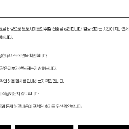
료를 바탕으로 토토사이트의 위험 신호를 정리합니다. 검증 결과는 시간이 지나면서
펴봅니다.
사용한 유사 도메인을 확인합니다.
구와 같은 제보가 반복되는지 살펴봅니다.
체적인 해결 절차를 안내하는지 확인합니다.
르게 적용되는지 검토합니다.
과 문제 해결 내용이 포함된 후기를 우선 확인합니다.