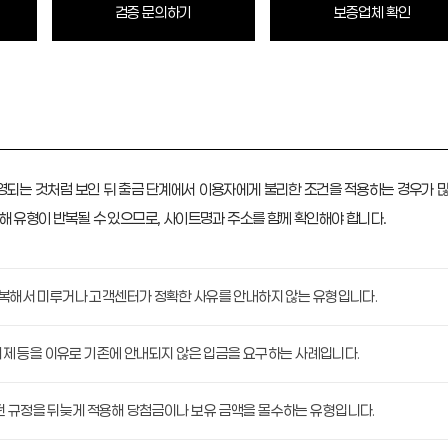
검증 문의하기
보증업체 확인
영되는 것처럼 보인 뒤 출금 단계에서 이용자에게 불리한 조건을 적용하는 경우가 
해 유형이 반복될 수 있으므로, 사이트명과 주소를 함께 확인해야 합니다.
반복해서 미루거나 고객센터가 정확한 사유를 안내하지 않는 유형입니다.
안 해제 등을 이유로 기존에 안내되지 않은 입금을 요구하는 사례입니다.
던 규정을 뒤늦게 적용해 당첨금이나 보유 금액을 몰수하는 유형입니다.