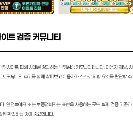
사이트 검증 커뮤니티
 먹튀사이트 피해 사례를 정리하는 먹튀검증 커뮤니티입니다. 이용자 제보, 
과 토토커뮤니티 후기를 함께 살펴보고 이용자가 스스로 위험 요소를 판단할 수
. 안전놀이터 또는 보증업체라는 표현을 사용하는 곳도 실제 검증 기준과
함께 확인하는 것이 중요합니다.