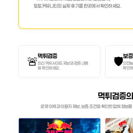
지금 바로 고릴라티비에서 프리미엄 스포츠 중계를
실시간으로 시청하세요.
먹튀검증
보증
🚨
🛡️
최신 먹튀사이트 제보와 검증 내용
안전놀
을 확인하세요.
확인하
먹튀검증의
운영 이력과 이용자 제보, 보증 조건을 확인한 업체 정보를