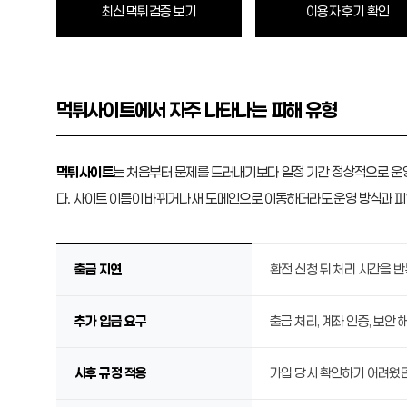
최신 먹튀검증 보기
이용자 후기 확인
먹튀사이트에서 자주 나타나는 피해 유형
먹튀사이트
는 처음부터 문제를 드러내기보다 일정 기간 정상적으로 운
다. 사이트 이름이 바뀌거나 새 도메인으로 이동하더라도 운영 방식과 피
출금 지연
환전 신청 뒤 처리 시간을 
추가 입금 요구
출금 처리, 계좌 인증, 보
사후 규정 적용
가입 당시 확인하기 어려웠