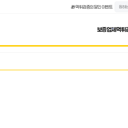
🎁 먹튀검증의 달인 이벤트
보증업체
먹튀