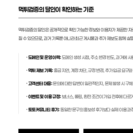
먹튀검증의 달인이 확인하는 기준
먹튀검증의 달인은 공개적으로 확인 가능한 정보와 이용자가 제공한 자
질 수 있으므로, 과거 기록뿐 아니라 최근 게시물과 추가 제보도 함께 살
•
도메인 및 운영 이력:
도메인 생성 시점, 주소 변경 빈도, 과거에 
•
먹튀 제보 기록:
출금 지연, 계정 차단, 규정 변경, 추가 입금 요
•
고객센터 대응:
문의에 대한 답변이 일관적인지, 문제 발생 시 구
•
이벤트 및 이용 규정:
보너스, 롤링, 환전 조건이 가입 전후에 다
•
토토커뮤니티 후기:
동일한 문구의 홍보성 후기보다 실제 이용 과정